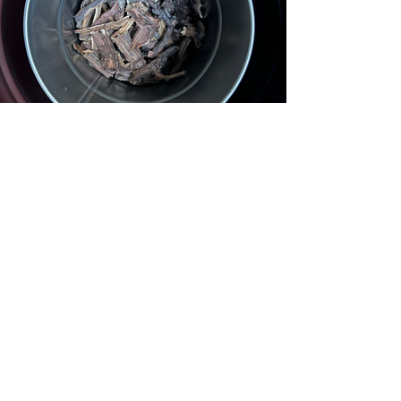
Im Vorfeld der Instandsetzung des
mittelalterlichen Gebäudes «Zum
Gelbhorn» im Bäderquartier von Baden
veranlasste der Kanton Aargau eine
archäologische Bauuntersuchung.
Dendrochronologische Analysen datieren
die ältesten erhaltenen Holzbalken auf das
Jahr 1558 und belegen eine über 400-
jährige Bau- und Nutzungsgeschichte. Trotz